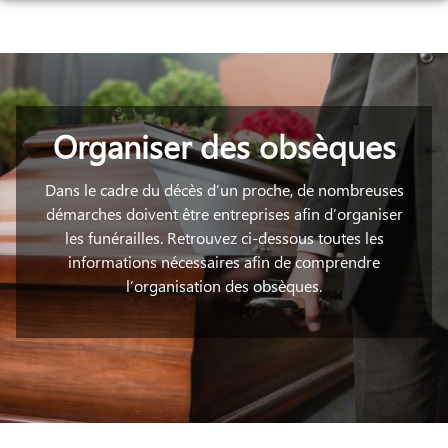
Aller
au
NOS SERVICES
contenu
NOTRE AGENCE
ORGANISER DES OBSÈQUES
ESPACES HOMMAGES
PRÉVOIR SES OBSÈQUES
Organiser des obsèques
MONUMENTS FUNÉRAIRES
Dans le cadre du décès d’un proche, de nombreuses
démarches doivent être entreprises afin d’organiser
SERVICES AUX FAMILLES
les funérailles. Retrouvez ci-dessous toutes les
informations nécessaires afin de comprendre
l’organisation des obsèques.