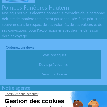
Pompes Funèbres Hautem
Nos équipes vous aident à honorer la mémoire de la personne
défunte de manière totalement personnalisée, à perpétuer son
souvenir dans le respect de ses volontés, de ses valeurs et de
ses convictions, pour l’accompagner avec dignité dans son
dernier voyage.
Obtenez un devis
Devis obsèques
Devis prévoyance
Devis marbrerie
Notre agence
Pompes Funèbres HAUTEM
03 26 97 91 25
contact@hautem.fr