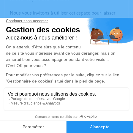
Nous vous invitons à utiliser cet espace pour laisser
vos condoléances, partager des photos souvenirs, une
anecdote ou exprimer vos pensées à travers des
poèmes ou des textes. Cet endroit est un lieu
d'expression dédié à honorer la mémoire de Serge
SCILIEN.
Un service de plantation d’arbre hommage est
disponible ici
.
Je rends hommage
Cérémonie religieuse
jeudi 20 juin 2024 à 10h30
11
Église Notre-Dame de Villers-Marmery
Faire-part
Hommages
Rue de l'Église