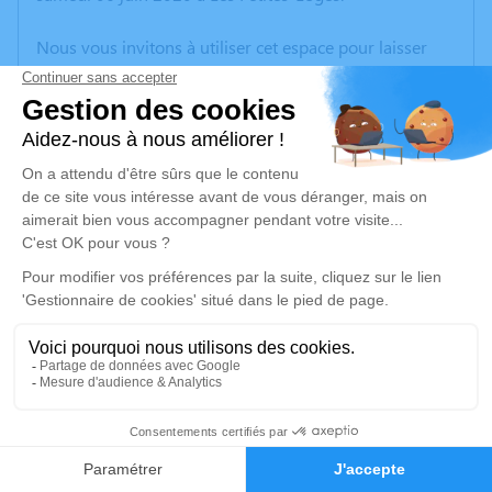
Nous vous invitons à utiliser cet espace pour laisser
vos condoléances, partager des photos souvenirs, une
anecdote ou exprimer vos pensées à travers des
poèmes ou des textes. Cet endroit est un lieu
d'expression dédié à honorer la mémoire de Roger
STARCK.
Un service de plantation d’arbre hommage est
disponible ici
.
Je rends hommage
Cérémonie religieuse
vendredi 12 juin 2020 à 10h30
1
Église Saint Jean Baptiste de la Salle de Reims
Faire-part
Hommages
184 avenue Jean Jaurès