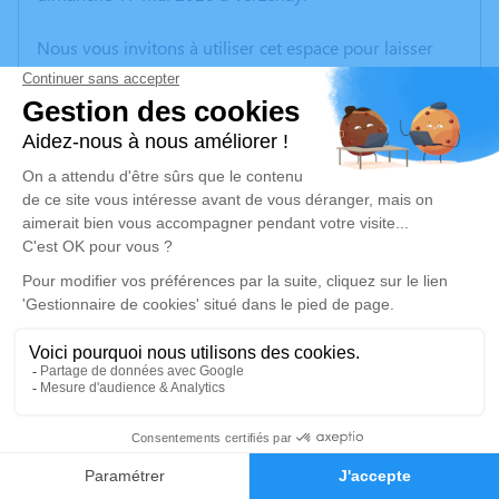
Nous vous invitons à utiliser cet espace pour laisser
vos condoléances, partager des photos souvenirs, une
anecdote ou exprimer vos pensées à travers des
poèmes ou des textes. Cet endroit est un lieu
d'expression dédié à honorer la mémoire de Roger DE
CARLINI.
Un service de plantation d’arbre hommage est
disponible ici
.
Je rends hommage
Cérémonie religieuse
vendredi 22 mai 2020 à 10h30
3
Eglise Saint Pierre Aux Liens de Verzenay
Faire-part
Hommages
51360 Verzenay