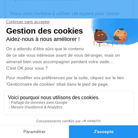
Nous vous invitons à utiliser cet espace pour laisser
vos condoléances, partager des photos souvenirs, une
anecdote ou exprimer vos pensées à travers des
poèmes ou des textes. Cet endroit est un lieu
d'expression dédié à honorer la mémoire de Pierre-
André GABRIEL.
Un service de plantation d’arbre hommage est
disponible ici
.
Je rends hommage
Cérémonie religieuse
mercredi 15 avril 2020 à 14h30
8
Cimetière de Trépail
Faire-part
Hommages
51380 Trépail