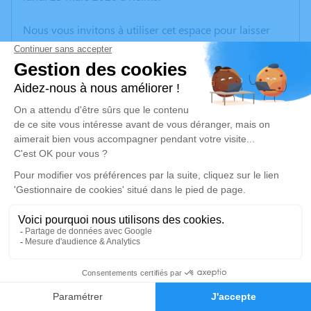
Nous vous invitons à utiliser cet espace pour laisser
vos condoléances, partager des photos souvenirs, une
anecdote ou exprimer vos pensées à travers des
poèmes ou des textes. Cet endroit est un lieu
d'expression dédié à honorer la mémoire de Patrice
FONTAINE.
Un service de plantation d’arbre hommage est
disponible ici
.
Je rends hommage
Crémation
lundi 30 mars 2026 à 12h00
9
Crématorium de Reims
Faire-part
Hommages
Avenue Maurice Plongeron