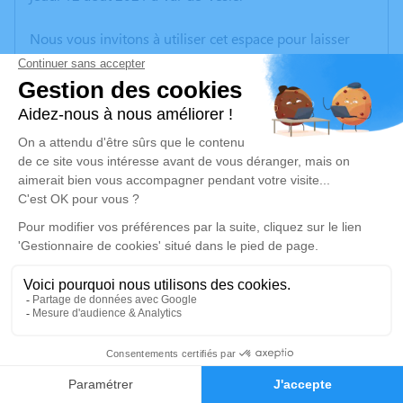
Nous vous invitons à utiliser cet espace pour laisser
vos condoléances, partager des photos souvenirs, une
anecdote ou exprimer vos pensées à travers des
poèmes ou des textes. Cet endroit est un lieu
d'expression dédié à honorer la mémoire de Marie
KOWALSKI.
Un service de plantation d’arbre hommage est
disponible ici
.
Je rends hommage
Cérémonie religieuse
lundi 16 août 2021 à 15h00
2
Eglise Notre Dame Saint Eloi de Val-de-Vesle
Faire-part
Hommages
6, Rue Désiré Jacqueminet