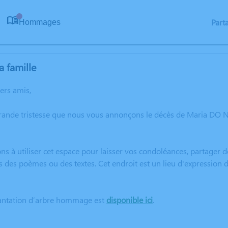
Part
Hommages
0
a famille
hers amis,
grande tristesse que nous vous annonçons le décès de Maria D
ns à utiliser cet espace pour laisser vos condoléances, partager
rs des poèmes ou des textes. Cet endroit est un lieu d'express
lantation d’arbre hommage est
disponible ici
.