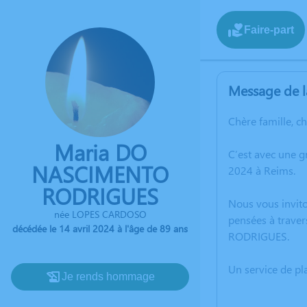
Faire-part
Message de l
Chère famille, c
Maria DO
C’est avec une 
NASCIMENTO
2024 à Reims.
RODRIGUES
Nous vous invito
née LOPES CARDOSO
pensées à trave
décédée le 14 avril 2024 à l'âge de 89 ans
RODRIGUES.
Un service de p
Je rends hommage