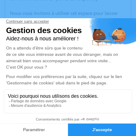
Nous vous invitons à utiliser cet espace pour laisser
vos condoléances, partager des photos souvenirs, une
anecdote ou exprimer vos pensées à travers des
poèmes ou des textes. Cet endroit est un lieu
d'expression dédié à honorer la mémoire de Jean-
Pierre BOUQUANT.
Un service de plantation d’arbre hommage est
disponible ici
.
Je rends hommage
Crémation
jeudi 02 juillet 2026 à 15h00
17
Crématorium de Châlons-en-Champagne
Faire-part
Hommages
route de Marson